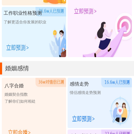
工作职业性格预测
了解更适合你发展的职业
婚姻感情
感情走势
八字合婚
情侣感情走势预测
婚姻契合指数
了解你们如何相处