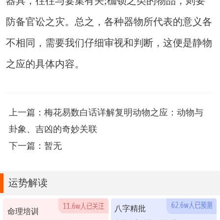
器具，往往与宴集有关;枷锁之类的物品，则要
防备官讼之灾。总之，各种器物所代表的意义各
不相同，需要我们仔细审视和判断，这便是静物
之应的具体内容。
上一篇：梅花易数白话详解复明动物之应：动物与
卦象、吉凶的奇妙关联
下一篇：暂无
运势解读
八字精批
命理培训