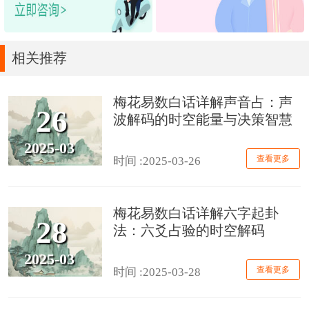
相关推荐
梅花易数白话详解声音占：声
26
波解码的时空能量与决策智慧
2025-03
查看更多
时间 :2025-03-26
梅花易数白话详解六字起卦
28
法：六爻占验的时空解码
2025-03
查看更多
时间 :2025-03-28