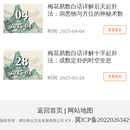
梅花易数白话详解后天起卦
04
法：洞悉物与方位的神秘术数
2025-04
查看更多
时间 :2025-04-04
梅花易数白话详解十字起卦
28
法：成数定卦的时空全息
2025-03
查看更多
时间 :2025-03-28
返回首页
|
网站地图
冀ICP备2022026342
版权所有：廊坊锋云文化发展有限公司 ICP：