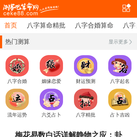
首页
首页
八字算命精批
八字合婚算命
八字
热门测算
显示更多
八字合婚
姻缘恋爱
财运预测
八字起名
流年运势
六爻占卜
八字精批
占卜吉凶
梅花易数白话详解静物之应：卦