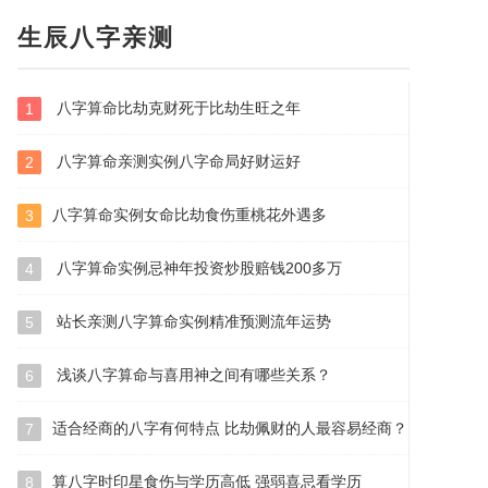
生辰八字亲测
八字算命比劫克财死于比劫生旺之年
1
八字算命亲测实例八字命局好财运好
2
八字算命实例女命比劫食伤重桃花外遇多
3
八字算命实例忌神年投资炒股赔钱200多万
4
站长亲测八字算命实例精准预测流年运势
5
浅谈八字算命与喜用神之间有哪些关系？
6
适合经商的八字有何特点 比劫佩财的人最容易经商？
7
算八字时印星食伤与学历高低 强弱喜忌看学历
8