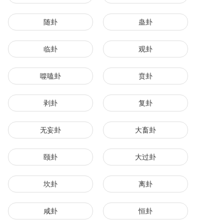
随卦
蛊卦
临卦
观卦
噬嗑卦
贲卦
剥卦
复卦
无妄卦
大畜卦
颐卦
大过卦
坎卦
离卦
咸卦
恒卦