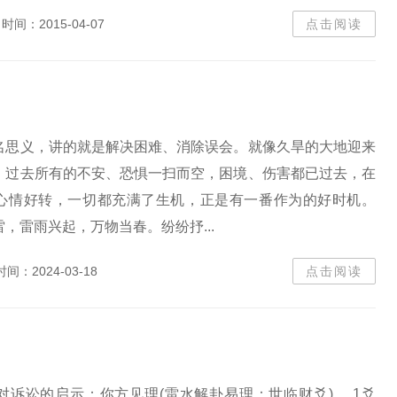
时间：2015-04-07
点击阅读
名思义，讲的就是解决困难、消除误会。就像久旱的大地迎来
，过去所有的不安、恐惧一扫而空，困境、伤害都已过去，在
心情好转，一切都充满了生机，正是有一番作为的好时机。
，雷雨兴起，万物当春。纷纷抒...
时间：2024-03-18
点击阅读
对诉讼的启示：你方见理(雷水解卦易理：世临财爻)。 1爻