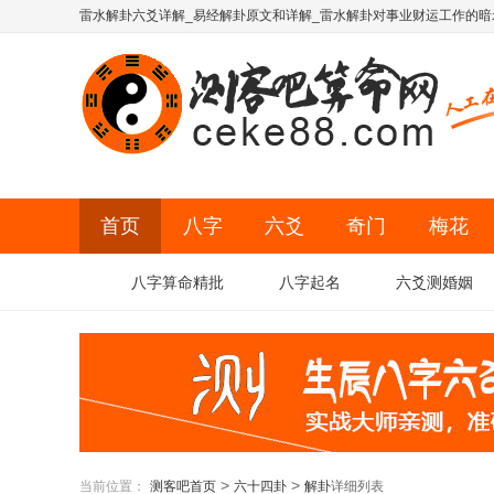
雷水解卦六爻详解_易经解卦原文和详解_雷水解卦对事业财运工作的暗
首页
八字
六爻
奇门
梅花
八字算命精批
八字起名
六爻测婚姻
>
>
当前位置：
测客吧首页
六十四卦
解卦
详细列表