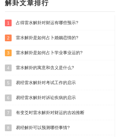
解卦文章排行
占得雷水解卦对财运有哪些预示?
1
雷水解卦是如何占卜婚姻恋情的?
2
雷水解卦是如何占卜学业事业运的?
3
雷水解卦的寓意和含义是什么?
4
易经雷水解卦对考试工作的启示
5
易经雷水解卦对诉讼疾病的启示
6
有变爻时雷水解卦对财运的吉凶推断
7
易经解卦可以预测哪些事情?
8