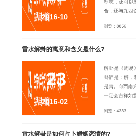
标志，还可以
合，还与九四爻
2016-10
浏览：8856
雷水解卦的寓意和含义是什么?
解卦是《周易
23
卦辞是：解，
是雷。向西南
一定会吉祥如意
2016-02
浏览：4333
雷水解卦是如何占卜婚姻恋情的?