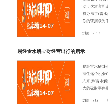
10
动：这次官司
有办法了(雷水
你的证据极为不
2014-07
浏览：2697
易经雷水解卦对经营出行的启示
易经雷水解卦
10
握住这个机会
入来源(雷水解
大的破财事件发
2014-07
浏览：712