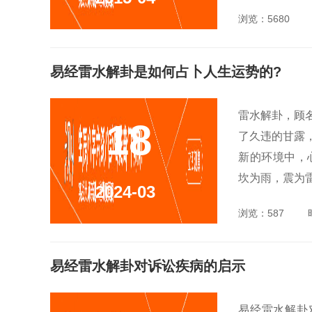
浏览：5680
易经雷水解卦是如何占卜人生运势的?
雷水解卦，顾
18
了久违的甘露
新的环境中，
坎为雨，震为雷
2024-03
浏览：587
易经雷水解卦对诉讼疾病的启示
易经雷水解卦