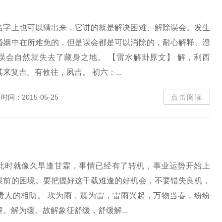
名字上也可以猜出来，它讲的就是解决困难、解除误会。发生
婚姻中在所难免的，但是误会都是可以消除的，耐心解释、澄
误会自然就失去了藏身之地。 【雷水解卦原文】 解，利西
来复吉。有攸往，夙吉。 初六：...
时间：2015-05-25
点击阅读
此时就像久旱逢甘霖，事情已经有了转机，事业运势开始上
眼前的困境。要把握好这千载难逢的好机会，不要错失良机，
贵人的相助。 坎为雨，震为雷，雷雨兴起，万物当春，纷纷
。解为缓。故解象征舒缓，舒缓解...