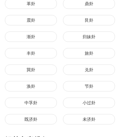
革卦
鼎卦
震卦
艮卦
渐卦
归妹卦
丰卦
旅卦
巽卦
兑卦
涣卦
节卦
中孚卦
小过卦
既济卦
未济卦