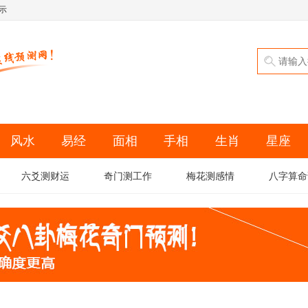
示
风水
易经
面相
手相
生肖
星座
六爻测财运
奇门测工作
梅花测感情
八字算命