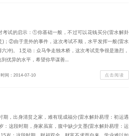
对考试的启示：①你基础一般，不过可以花钱买分(雷水解卦
爻)；②由于意外的事件，这次考试不顺，水平发挥一般(雷水
六冲)。 1爻动：众马争走独木桥，这次考试竞争很是激烈，
到优异的水平，希望你早谋善...
时间：2014-07-10
点击阅读
段时期，出身清贫之家，难有现成福分(雷水解卦易理：初运遇
10岁：这段时期，身家虽富，腹中缺少文墨(雷水解卦易理：运
1～15岁：这段时期，财福双全，财富不求而自来，学业难以如