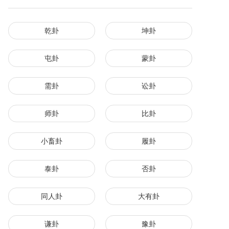
乾卦
坤卦
屯卦
蒙卦
需卦
讼卦
师卦
比卦
小畜卦
履卦
泰卦
否卦
同人卦
大有卦
谦卦
豫卦