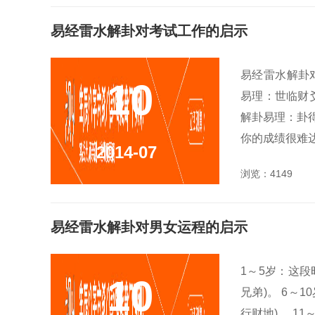
易经雷水解卦对考试工作的启示
易经雷水解卦
10
易理：世临财
解卦易理：卦得
你的成绩很难达
2014-07
浏览：4149
易经雷水解卦对男女运程的启示
1～5岁：这
10
兄弟)。 6～
行财地)。 1