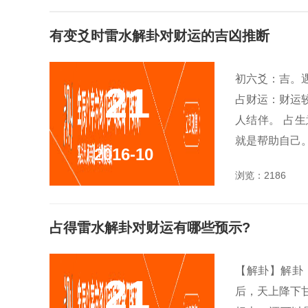
有变爻时雷水解卦对财运的吉凶推断
初六爻：吉。
21
占财运：财运
人结伴。 占
就是帮助自己。
2016-10
浏览：2186
占得雷水解卦对财运有哪些预示?
【解卦】解卦
21
后，天上降下