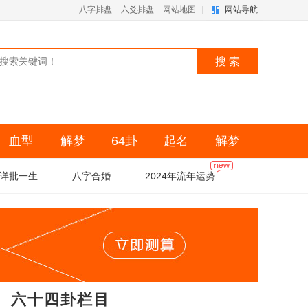
八字排盘
六爻排盘
网站地图
|
网站导航
血型
解梦
64卦
起名
解梦
详批一生
八字合婚
2024年流年运势
六十四卦栏目