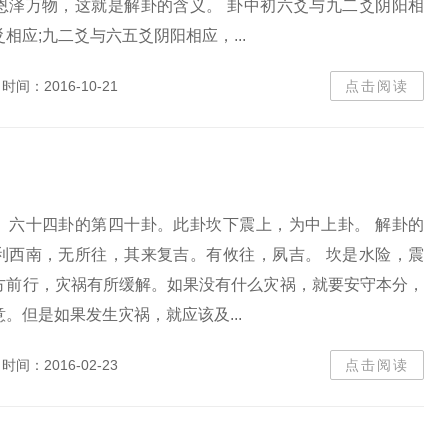
恩泽万物，这就是解卦的含义。 卦中初六爻与九二爻阴阳相
相应;九二爻与六五爻阴阳相应，...
时间：2016-10-21
点击阅读
》六十四卦的第四十卦。此卦坎下震上，为中上卦。 解卦的
利西南，无所往，其来复吉。有攸往，夙吉。 坎是水险，震
方前行，灾祸有所缓解。如果没有什么灾祸，就要安守本分，
。但是如果发生灾祸，就应该及...
时间：2016-02-23
点击阅读