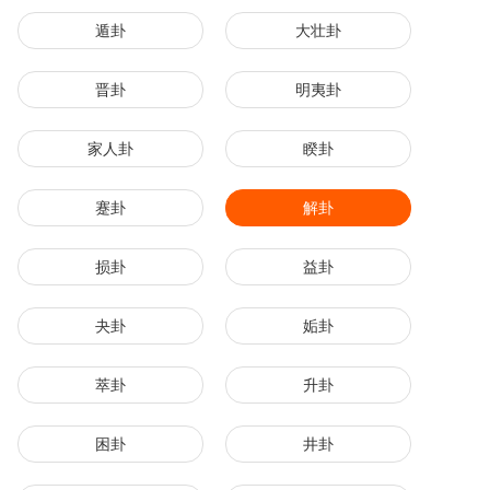
遁卦
大壮卦
晋卦
明夷卦
家人卦
睽卦
蹇卦
解卦
损卦
益卦
夬卦
姤卦
萃卦
升卦
困卦
井卦