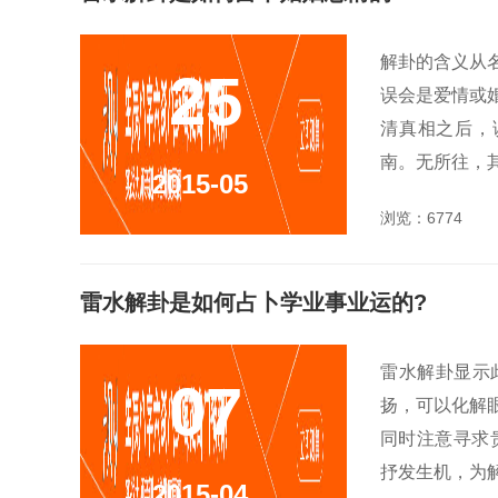
解卦的含义从
25
误会是爱情或
清真相之后，
南。无所往，其
2015-05
浏览：6774
雷水解卦是如何占卜学业事业运的?
雷水解卦显示
07
扬，可以化解
同时注意寻求
抒发生机，为解
2015-04