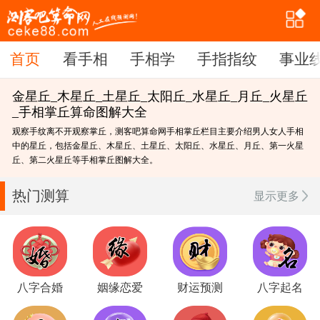
首页
首页
看手相
手相学
手指指纹
事业
金星丘_木星丘_土星丘_太阳丘_水星丘_月丘_火星丘
_手相掌丘算命图解大全
观察手纹离不开观察掌丘，测客吧算命网手相掌丘栏目主要介绍男人女人手相
中的星丘，包括金星丘、木星丘、土星丘、太阳丘、水星丘、月丘、第一火星
丘、第二火星丘等手相掌丘图解大全。
热门测算
显示更多
八字合婚
姻缘恋爱
财运预测
八字起名