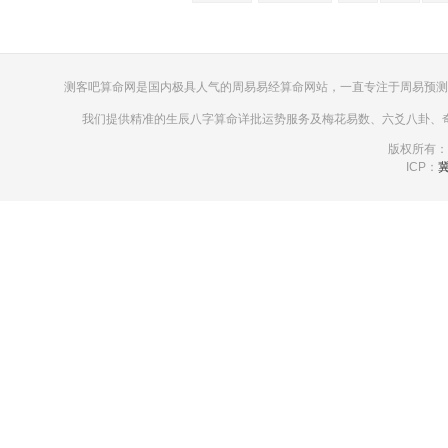
测客吧算命网是国内极具人气的周易易经算命网站，一直专注于周易预测
我们提供精准的生辰八字算命详批运势服务及梅花易数、六爻八卦、
版权所有：
ICP：
冀