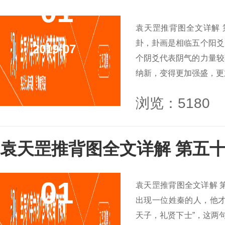
01
袁天罡推背图全文详解 
卦，卦画是相临五个阳爻
2019-07
个阴爻代表阴气的力量较
纳新，变得更加强盛，更加
浏览：5180
袁天罡推背图全文详解 第五十
01
袁天罡推背图全文详解 
出现一位姓秦的人，他才
天子，礼贤下士”，这两