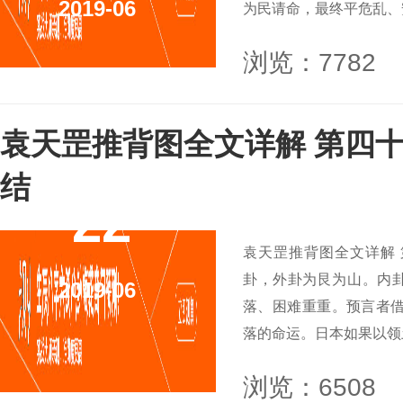
2019-06
为民请命，最终平危乱、安
浏览：7782
袁天罡推背图全文详解 第四
结
22
袁天罡推背图全文详解
卦，外卦为艮为山。内
2019-06
落、困难重重。预言者借
落的命运。日本如果以领土
浏览：6508