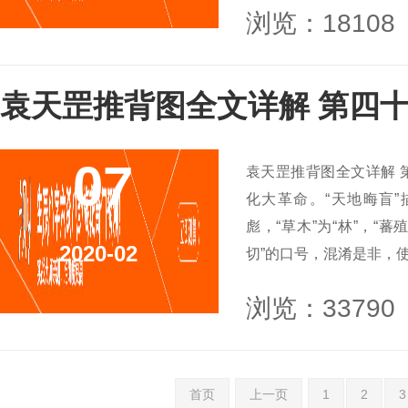
浏览：18108
袁天罡推背图全文详解 第四
07
袁天罡推背图全文详解 
化大革命。“天地晦盲”
彪，“草木”为“林”，“蕃
2020-02
切”的口号，混淆是非，使全
浏览：33790
首页
上一页
1
2
3