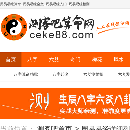
周易易经算命_周易易经全文_周易易经入门_周易易经预测
首页
八字
六爻
奇门
梅花
风水
八字算命精批
八字起名
六爻测婚姻
六爻
>
当前位置：
测客吧首页
周易易经
详细列