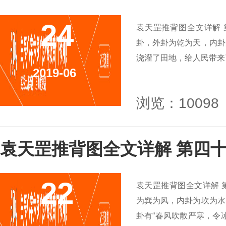
24
袁天罡推背图全文详解 
卦，外卦为乾为天，内卦
浇灌了田地，给人民带来
2019-06
浏览：10098
袁天罡推背图全文详解 第四
22
袁天罡推背图全文详解 
为巽为风，内卦为坎为水
卦有“春风吹散严寒，令