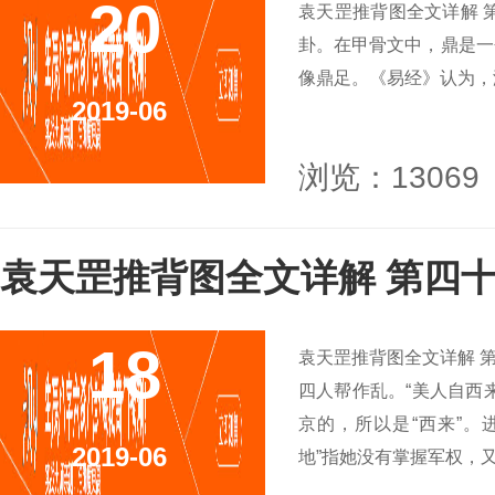
20
袁天罡推背图全文详解 
卦。在甲骨文中，鼎是一
像鼎足。《易经》认为，没
2019-06
浏览：13069
袁天罡推背图全文详解 第四十
18
袁天罡推背图全文详解 第
四人帮作乱。“美人自西
京的，所以是“西来”。
2019-06
地”指她没有掌握军权，又