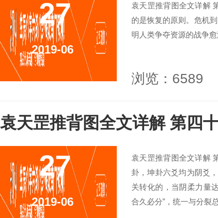
27
袁天罡推背图全文详解 
的是恢复的原则。危机到
明人类争夺资源的战争愈
2019-06
浏览：6589
袁天罡推背图全文详解 第四十
27
袁天罡推背图全文详解 
卦，坤卦六爻均为阴爻，
关转化的，当阴柔力量达
2019-06
合久必分”，统一与分裂总